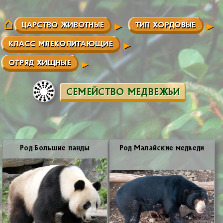
ЦАРСТВО ЖИВОТНЫЕ
ТИП ХОРДОВЫЕ
КЛАСС МЛЕКОПИТАЮЩИЕ
ОТРЯД ХИЩНЫЕ
СЕМЕЙСТВО МЕДВЕЖЬИ
Род Боль­шие пан­ды
Род Ма­лай­ские мед­ве­ди