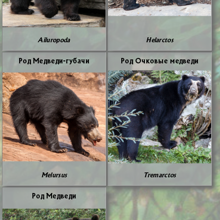
Ailuropoda
Helarctos
Род Мед­ве­ди-гу­ба­чи
Род Оч­ко­вые мед­ве­ди
Melursus
Tremarctos
Род Мед­ве­ди