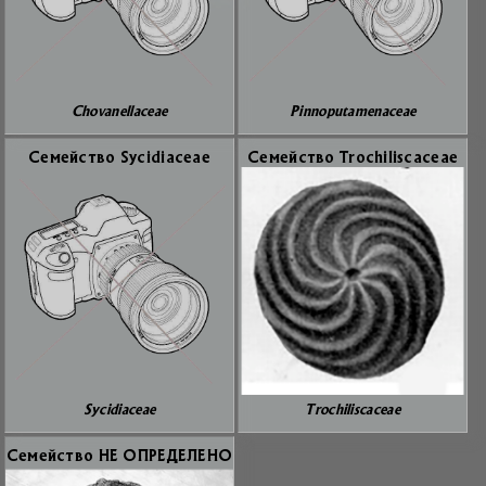
Chovanellaceae
Pinnoputamenaceae
Се­мей­ство Sycidiaceae
Се­мей­ство Trochiliscaceae
Sycidiaceae
Trochiliscaceae
Се­мей­ство НЕ ОПРЕ­ДЕ­ЛЕ­НО