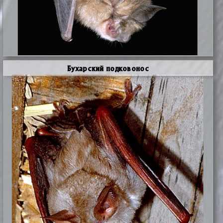
Бухарский подковонос