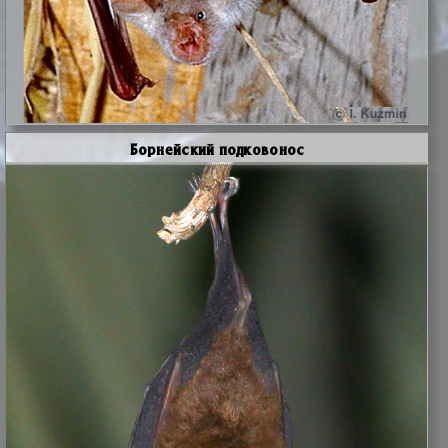
Борнейский подковонос