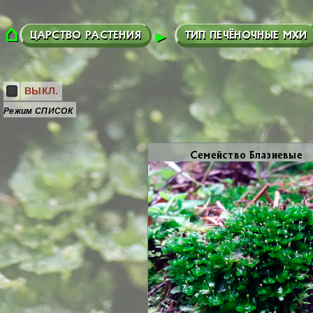
ЦАРСТВО РАСТЕНИЯ
ТИП ПЕЧЁНОЧНЫЕ МХИ
ВЫКЛ.
Режим СПИСОК
Се­мей­ство Бла­зи­е­вые