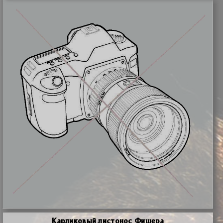
Карликовый листонос Фишера