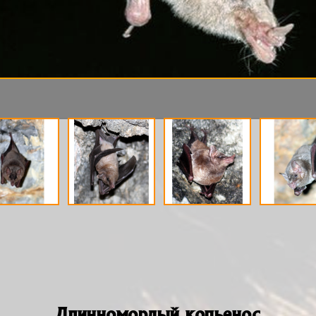
Длинномордый копьенос