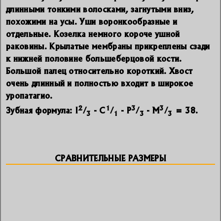
длинными тонкими волосками, загнутыми вниз,
похожими на усы. Уши воронкообразные и
отдельные. Козелка немного короче ушной
раковины. Крылатые мембраны прикреплены сзади
к нижней половине большеберцовой кости.
Большой палец относительно короткий. Хвост
очень длинный и полностью входит в широкое
уропатагио.
2
1
3
3
Зубная формула: I
/
- C
/
- P
/
- M
/
= 38.
3
1
3
3
СРАВНИТЕЛЬНЫЕ РАЗМЕРЫ