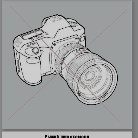
Рыжий широкоморд