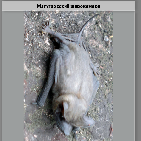
Матугросский широкоморд