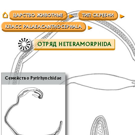
ЦАРСТВО ЖИВОТНЫЕ
ТИП СКРЕБНИ
КЛАСС PALAEACANTHOCEPHALA
ОТРЯД HETERAMORPHIDA
Се­мей­ство Pyrirhynchidae