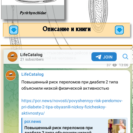
Pyrirhynchidae
Описание и книги