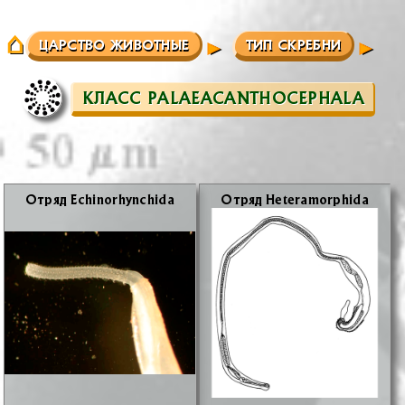
ЦАРСТВО ЖИВОТНЫЕ
ТИП СКРЕБНИ
КЛАСС PALAEACANTHOCEPHALA
От­ряд Echinorhynchida
От­ряд Heteramorphida