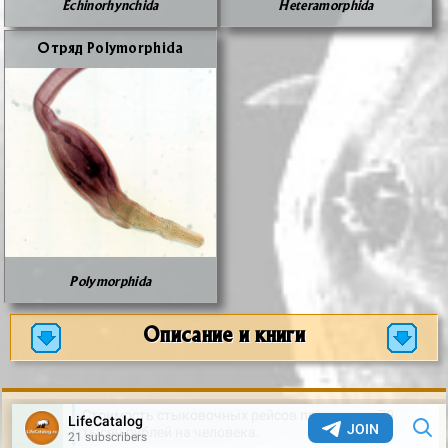
Echinorhynchida
Heteramorphida
От­ряд Polymorphida
Polymorphida
Описание и книги