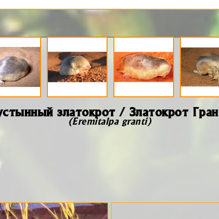
устынный златокрот / Златокрот Гран
(Eremitalpa granti)