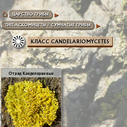
ЦАРСТВО ГРИБЫ
ТИП АСКОМИЦЕТЫ / СУМЧАТЫЕ ГРИБЫ
КЛАСС CANDELARIOMYCETES
От­ряд Кан­де­ля­ри­е­вые