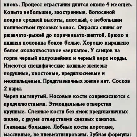
вновь. Процесс отрастания длится около 4 месяцев.
Копыта небольшие, заостренные. Волосяной
покров средней высоты, плотный, с небольшим
количеством пуховых волос. Окраска спины от
ржавчато-рыжей до коричневато-желтой. Брюхо и
нижняя половина боков белые. Хорошо выражено
белое околохвостовое «зеркало». У самцов на
горле черный полуошейник и черный верх морды.
Имеются специфические кожные железы:
подушные, хвостовые, предплюсневые и
межпальцевые. Предглазничных желез нет. Сосков
2 пары.
Череп вытянутый. Носовые кости соприкасаются с
предчелюстными. Этмоидальные отверстия
крупные. Слезные кости без ямок предглазничных
желез, с двумя отверстиями слезных каналов.
Глазницы большие. Лобные кости короткие,
массивные, не пневматизированы. Зубная формула: