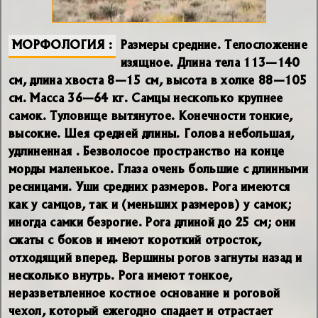
МОРФОЛОГИЯ
Размеры средние. Телосложение
изящное. Длина тела 113—140
см, длина хвоста 8—15 см, высота в холке 88—105
см. Масса 36—64 кг. Самцы несколько крупнее
самок. Туловище вытянутое. Конечности тонкие,
высокие. Шея средней длины. Голова небольшая,
удлиненная . Безволосое пространство на конце
морды маленькое. Глаза очень большие с длинными
ресницами. Уши средних размеров. Рога имеются
как у самцов, так и (меньших размеров) у самок;
иногда самки безрогие. Рога длиной до 25 см; они
сжаты с боков и имеют короткий отросток,
отходящий вперед. Вершины рогов загнуты назад и
несколько внутрь. Рога имеют тонкое,
неразветвленное костное основание и роговой
чехол, который ежегодно спадает и отрастает