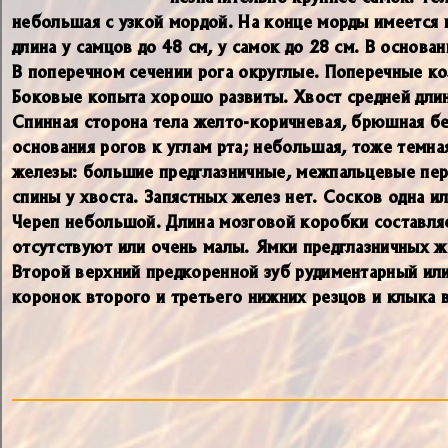
небольшая с узкой мордой. На конце морды имеется м
длина у самцов до 48 см, у самок до 28 см. В основ
В поперечном сечении рога округлые. Поперечные ко
Боковые копыта хорошо развиты. Хвост средней длин
Спинная сторона тела желто-коричневая, брюшная бе
основания рогов к углам рта; небольшая, тоже темн
железы: большие предглазничные, межпальцевые перед
спины у хвоста. Запястных желез нет. Сосков одна ил
Череп небольшой. Длина мозговой коробки составля
отсутствуют или очень малы. Ямки предглазничных ж
Второй верхний предкоренной зуб рудиментарный или
коронок второго и третьего нижних резцов и клыка 