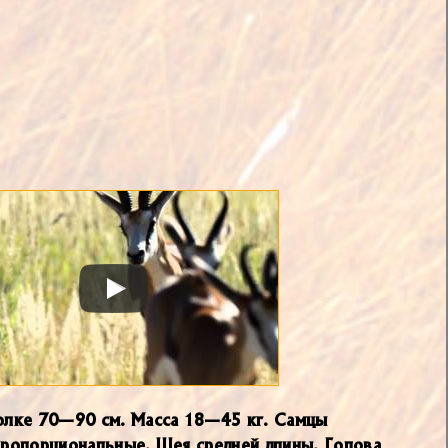
холке 70—90 см. Масса 18—45 кг. Самцы
 пропорциональные. Шея средней длины. Голова