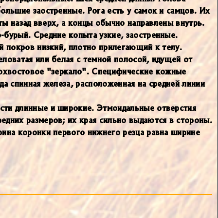
ольшие заостренные. Рога есть у самок и самцов. Их
уты назад вверх, а концы обычно направлены внутрь.
-бурый. Средние копыта узкие, заостренные.
й покров низкий, плотно прилегающий к телу.
еловатая или белая с темной полосой, идущей от
олохвостовое "зеркало". Специфические кожные
да cпинная железа, расположенная на средней линии
ости длинные и широкие. Этмоидальные отверстия
едних размеров; их края сильно выдаются в стороны.
рина коронки первого нижнего резца равна ширине