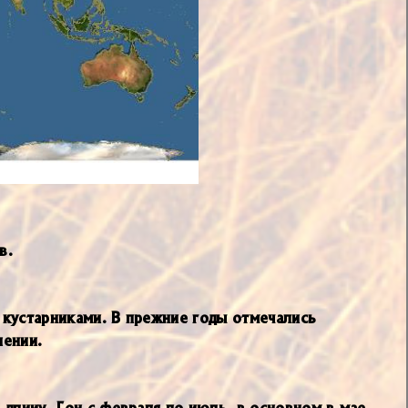
в.
 кустарниками. В прежние годы отмечались
лении.
длииу. Гон с февраля по июль, в основном в мае.