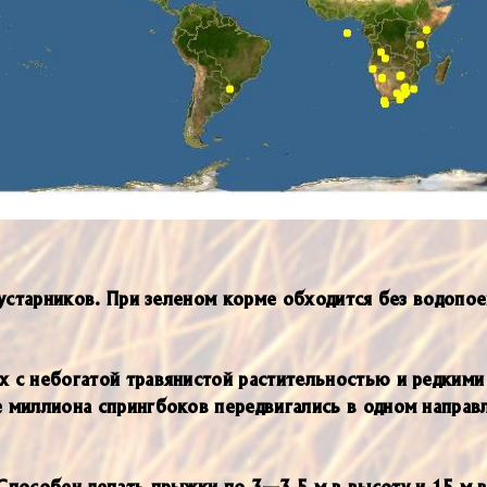
кустарников. При зеленом корме обходится без водопое
х с небогатой травянистой растительностью и редкими
е миллиона спрингбоков передвигались в одном направ
пособен делать прыжки по 3—3,5 м в высоту и 15 м в 