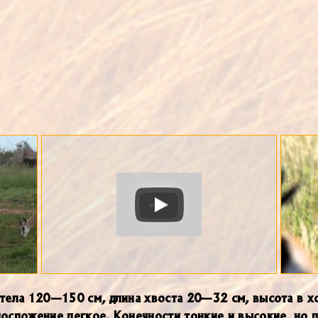
 тела 120—150 см, длина хвоста 20—32 см, высота в 
лосложение легкое. Конечности тонкие и высокие, но