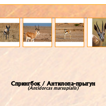
Спрингбок / Антилопа-прыгун
(Antidorcas marsupialis)