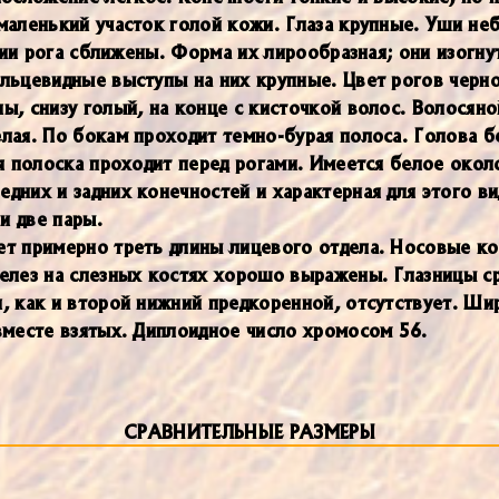
аленький участок голой кожи. Глаза крупные. Уши неб
ании рога сближены. Форма их лирообразная; они изогн
льцевидные выступы на них крупные. Цвет рогов черно
ы, снизу голый, на конце с кисточкой волос. Волосяно
лая. По бокам проходит темно-бурая полоса. Голова б
ая полоска проходит перед рогами. Имеется белое ок
них и задних конечностей и характерная для этого ви
и две пары.
ет примерно треть длины лицевого отдела. Носовые к
елез на слезных костях хорошо выражены. Глазницы ср
, как и второй нижний предкоренной, отсутствует. Ши
вместе взятых. Диплоидное число хромосом 56.
СРАВНИТЕЛЬНЫЕ РАЗМЕРЫ