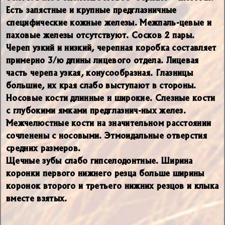
Есть запястные и крупные предглазничные
специфические кожные железы. Межпаль-цевые и
паховые железы отсутствуют. Сосков 2 пары.
Череп узкий и низкий, черепная коробка составляет
примерно 3/ю длины лицевого отдела. Лицевая
часть черепа узкая, конусообразная. Глазницы
большие, их края слабо выступают в стороны.
Носовые кости длинные н широкие. Слезные кости
с глубокими ямками предглазнич-ных желез.
Межчелюстные кости на значительном расстоянии
сочленены с носовыми. Этмоидальные отверстия
средних размеров.
Щечные зубы слабо гипселодонтные. Ширина
коронки первого нижнего резца больше ширины
коронок второго и третьего нижних резцов и клыка
вместе взятых.