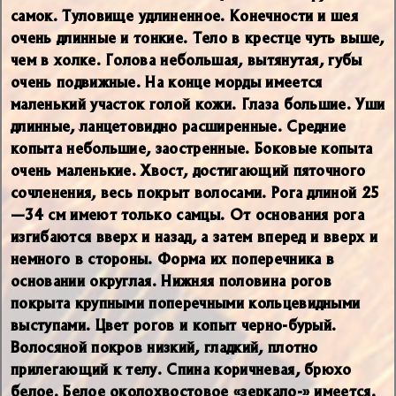
самок. Туловище удлиненное. Конечности и шея
очень длинные и тонкие. Тело в крестце чуть выше,
чем в холке. Голова небольшая, вытянутая, губы
очень подвижные. На конце морды имеется
маленький участок голой кожи. Глаза большие. Уши
длинные, ланцетовидно расширенные. Средние
копыта небольшие, заостренные. Боковые копыта
очень маленькие. Хвост, достигающий пяточного
сочленения, весь покрыт волосами. Рога длиной 25
—34 см имеют только самцы. От основания рога
изгибаются вверх и назад, а затем вперед и вверх и
немного в стороны. Форма их поперечника в
основании округлая. Нижняя половина рогов
покрыта крупными поперечными кольцевидными
выступами. Цвет рогов и копыт черно-бурый.
Волосяной покров низкий, гладкий, плотно
прилегающий к телу. Спина коричневая, брюхо
белое. Белое околохвостовое «зеркало-» имеется.