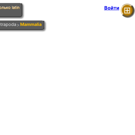
Войти
лько latin
⊞
poda
>
Mammalia
>
Theria