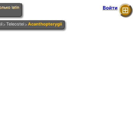
Войти
лько latin
⊞
ii
>
Teleostei
>
Acanthopterygii