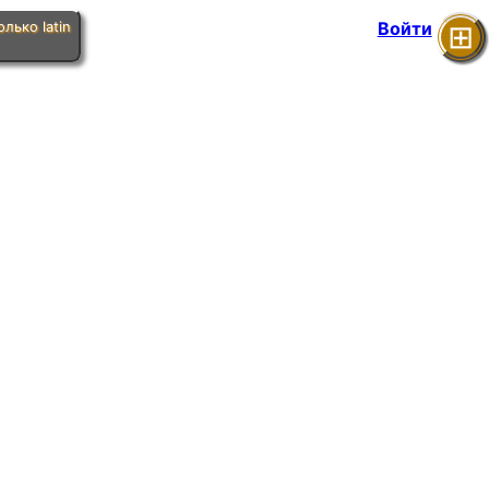
Войти
лько latin
⊞