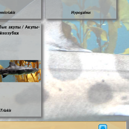
mitriakis
Hypogaleus
­бые аку­лы / Аку­лы-
­но­зуб­ки
Triakis