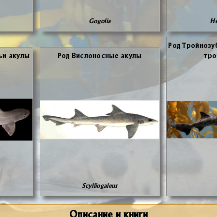
Gogolia
He
Род Трой­но­зу
ьи аку­лы
Род Вис­ло­нос­ные аку­лы
трой
Scylliogaleus
Описание и книги