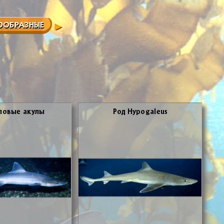
ООБРАЗНЫЕ
по­вые аку­лы
Род Hypogaleus