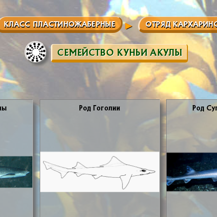
КЛАСС ПЛАСТИНОЖАБЕРНЫЕ
ОТРЯД КАРХАРИН
СЕМЕЙСТВО КУНЬИ АКУЛЫ
­лы
Род Го­го­лии
Род Су­