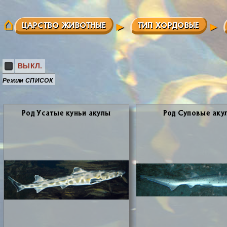
ЦАРСТВО ЖИВОТНЫЕ
ТИП ХОРДОВЫЕ
ВЫКЛ.
Режим СПИСОК
Род Уса­тые ку­ньи аку­лы
Род Су­по­вые аку