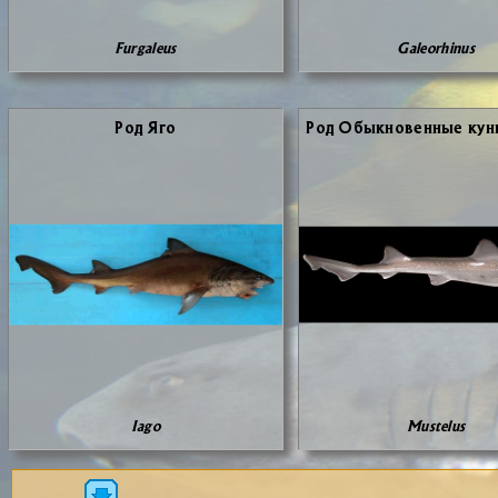
Furgaleus
Galeorhinus
Род Яго
Род Обык­но­вен­ные ку­н
Iago
Mustelus