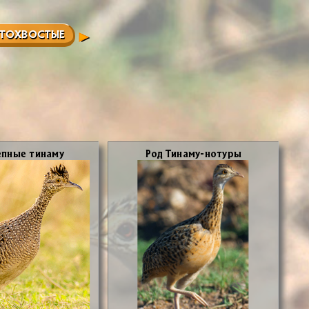
ЫТОХВОСТЫЕ
п­ные ти­на­му
Род Ти­на­му-но­ту­ры