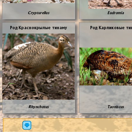
Crypturellus
Eudromia
Род Крас­но­кры­лые ти­на­му
Род Кар­ли­ко­вые ти­
Rhynchotus
Taoniscus