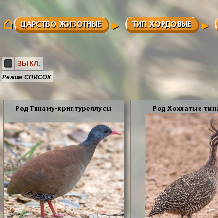
ЦАРСТВО ЖИВОТНЫЕ
ТИП ХОРДОВЫЕ
ВЫКЛ.
Режим СПИСОК
Род Ти­на­му-крип­ту­рел­лу­сы
Род Хох­ла­тые ти­н