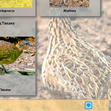
thoprocta
Nothura
 Ти­на­му
Tinamus