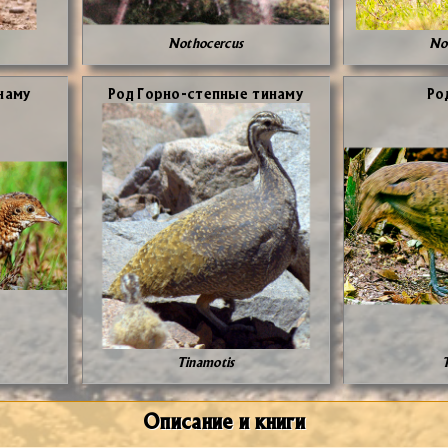
Nothocercus
No
на­му
Род Гор­но-степ­ные ти­на­му
Род
Tinamotis
Описание и книги