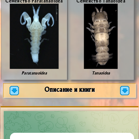
Се­мей­ство Paratanaoidea
Се­мей­ство Tanaoidea
Paratanaoidea
Tanaoidea
Описание и книги