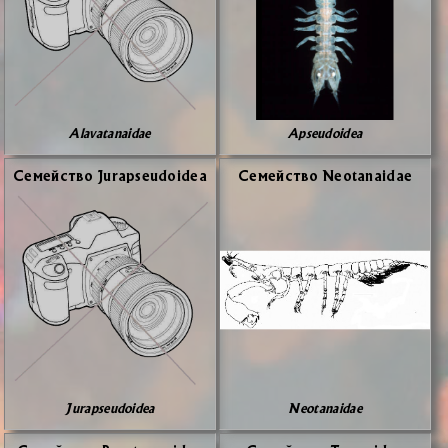
Alavatanaidae
Apseudoidea
Се­мей­ство Jurapseudoidea
Се­мей­ство Neotanaidae
Jurapseudoidea
Neotanaidae