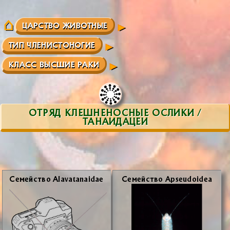
ЦАРСТВО ЖИВОТНЫЕ
ТИП ЧЛЕНИСТОНОГИЕ
КЛАСС ВЫСШИЕ РАКИ
ОТРЯД КЛЕШНЕНОСНЫЕ ОСЛИКИ /
ТАНАИДАЦЕИ
Се­мей­ство Alavatanaidae
Се­мей­ство Apseudoidea