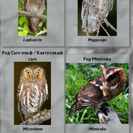
Lophostrix
Megascops
Род Сыч-эльф / Как­ту­со­вый
сыч
Род Mimizuku
Micrathene
Mimizuku