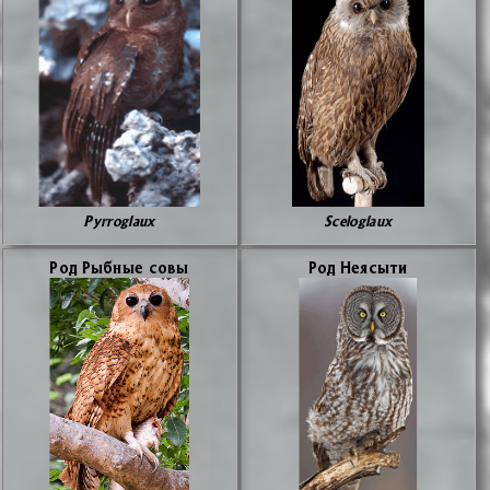
Pyrroglaux
Sceloglaux
Род Рыб­ные со­вы
Род Неясы­ти