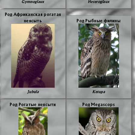
Gymnoglaux
Heteroglaux
Род Аф­ри­кан­ская ро­га­тая
неясыть
Род Рыб­ные фи­ли­ны
Jubula
Ketupa
Род Ро­га­тые неясы­ти
Род Megascops