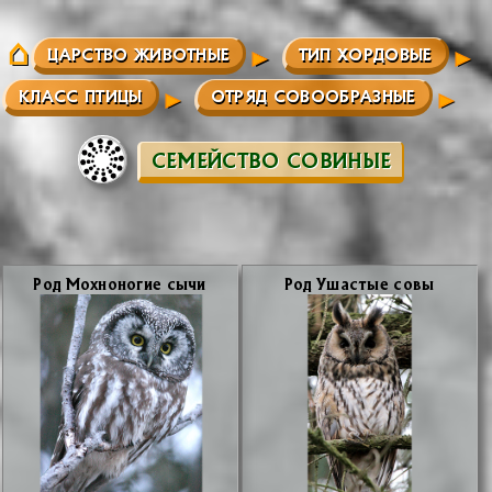
ЦАРСТВО ЖИВОТНЫЕ
ТИП ХОРДОВЫЕ
КЛАСС ПТИЦЫ
ОТРЯД СОВООБРАЗНЫЕ
СЕМЕЙСТВО СОВИНЫЕ
Род Мох­но­но­гие сы­чи
Род Уша­стые со­вы