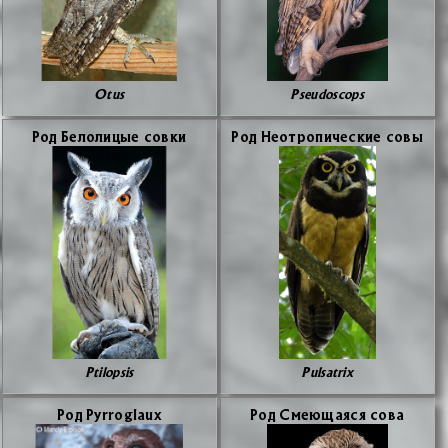
Otus
Pseudoscops
Род Бе­ло­ли­цые сов­ки
Род Неотро­пи­че­ские со­вы
Ptilopsis
Pulsatrix
Род Pyrroglaux
Род Сме­ю­ща­я­ся со­ва