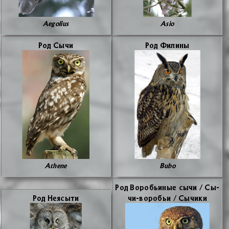
Aegolius
Asio
Род Сы­чи
Род Фи­ли­ны
Athene
Bubo
Род Во­ро­бьи­ные сы­чи / Cы­
Род Неясы­ти
чи-во­ро­бьи / Cы­чи­ки