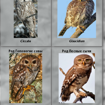
Ciccaba
Glaucidium
Род Го­ло­но­гие со­вы
Род Лес­ные сы­чи