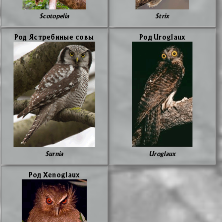
Scotopelia
Strix
Род Яст­ре­би­ные со­вы
Род Uroglaux
Surnia
Uroglaux
Род Xenoglaux