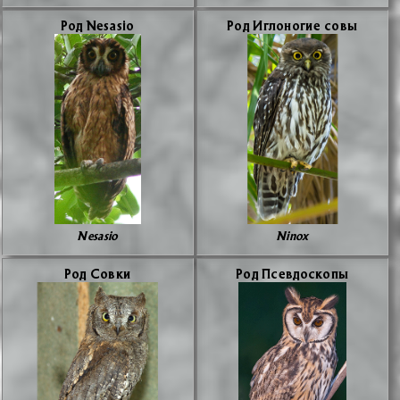
Род Nesasio
Род Иг­ло­но­гие со­вы
Nesasio
Ninox
Род Сов­ки
Род Псев­до­ско­пы