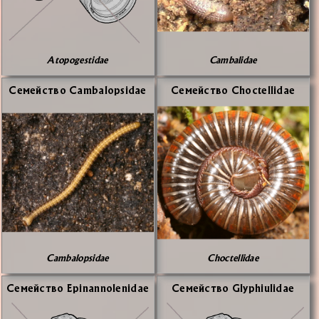
Atopogestidae
Cambalidae
Се­мей­ство Cambalopsidae
Се­мей­ство Choctellidae
Cambalopsidae
Choctellidae
Се­мей­ство Epinannolenidae
Се­мей­ство Glyphiulidae