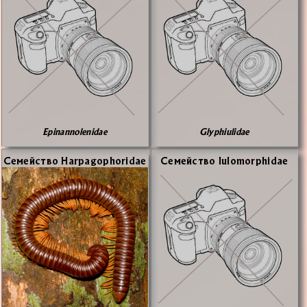
Epinannolenidae
Glyphiulidae
Се­мей­ство Harpagophoridae
Се­мей­ство Iulomorphidae