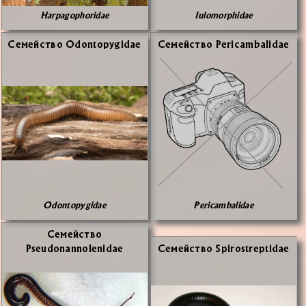
Harpagophoridae
Iulomorphidae
Се­мей­ство Odontopygidae
Се­мей­ство Pericambalidae
Odontopygidae
Pericambalidae
Се­мей­ство
Pseudonannolenidae
Се­мей­ство Spirostreptidae