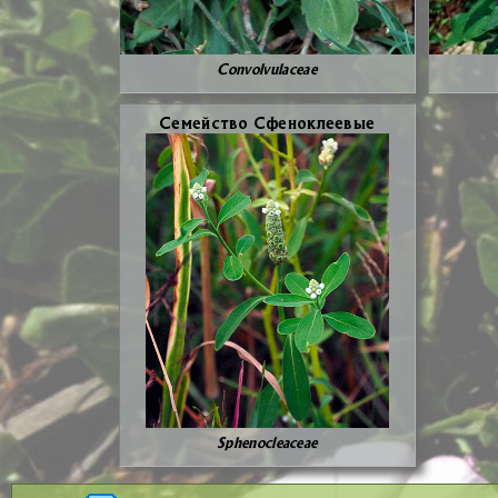
Convolvulaceae
Се­мей­ство Сфе­но­кле­е­вые
Sphenocleaceae