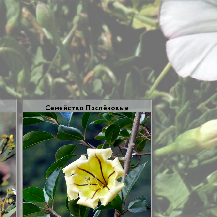
Се­мей­ство Пас­лё­но­вые