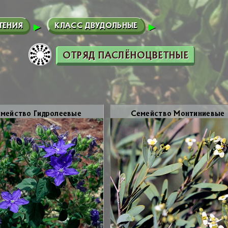
ТЕНИЯ
КЛАСС ДВУДОЛЬНЫЕ
ОТРЯД ПАСЛЁНОЦВЕТНЫЕ
­мей­ство Гид­ро­ле­е­вые
Се­мей­ство Мон­ти­ни­е­вые