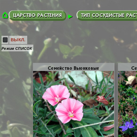
ЦАРСТВО РАСТЕНИЯ
ТИП СОСУДИСТЫЕ РАС
ВЫКЛ.
Режим СПИСОК
Се­мей­ство Вьюн­ко­вые
Се