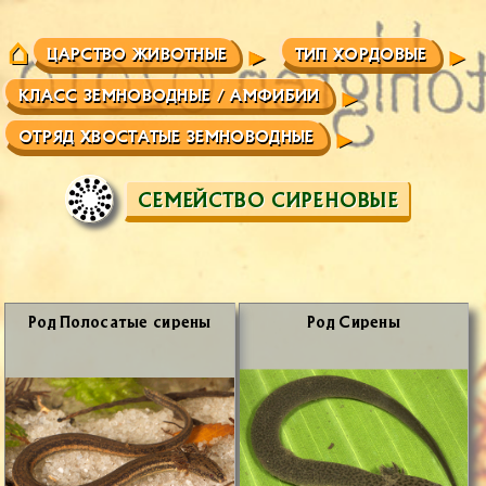
ЦАРСТВО ЖИВОТНЫЕ
ТИП ХОРДОВЫЕ
КЛАСС ЗЕМНОВОДНЫЕ / АМФИБИИ
ОТРЯД ХВОСТАТЫЕ ЗЕМНОВОДНЫЕ
СЕМЕЙСТВО СИРЕНОВЫЕ
Род По­ло­са­тые си­ре­ны
Род Си­ре­ны