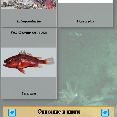
Ectreposebastes
Lioscorpius
Род Оку­ни-се­тар­хи
Setarches
Описание и книги