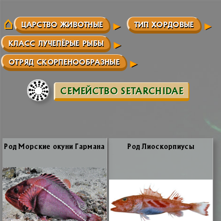
ЦАРСТВО ЖИВОТНЫЕ
ТИП ХОРДОВЫЕ
КЛАСС ЛУЧЕПЁРЫЕ РЫБЫ
ОТРЯД СКОРПЕНООБРАЗНЫЕ
СЕМЕЙСТВО SETARCHIDAE
Род Мор­ские оку­ни Гар­ма­на
Род Лио­скор­пи­усы