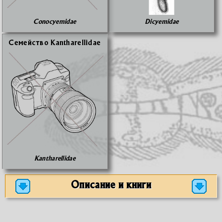
Conocyemidae
Dicyemidae
Се­мей­ство Kantharellidae
Kantharellidae
Описание и книги