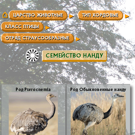
ЦАРСТВО ЖИВОТНЫЕ
ТИП ХОРДОВЫЕ
КЛАСС ПТИЦЫ
ОТРЯД СТРАУСООБРАЗНЫЕ
СЕМЕЙСТВО НАНДУ
Род Pterocnemia
Род Обык­но­вен­ные нан­ду