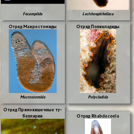
Fecampiida
Lecithoepitheliata
От­ряд Мак­ро­сто­ми­ды
От­ряд По­ли­кла­ди­ды
Macrostomida
Polycladida
От­ряд Пря­мо­ки­шеч­ные ту­
бел­ля­рии
От­ряд Rhabdocoela