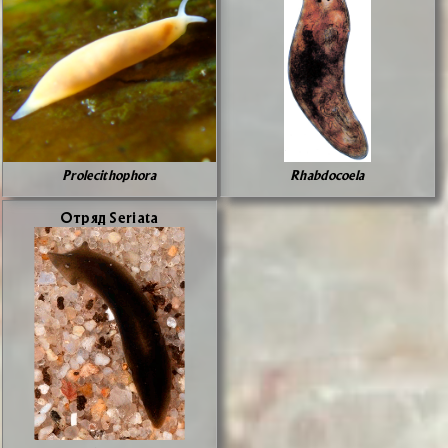
Prolecithophora
Rhabdocoela
От­ряд Seriata