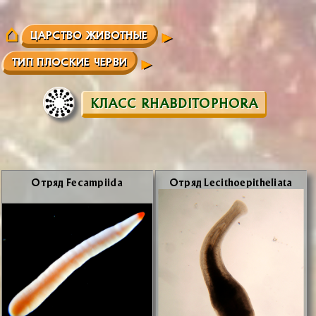
ЦАРСТВО ЖИВОТНЫЕ
ТИП ПЛОСКИЕ ЧЕРВИ
КЛАСС RHABDITOPHORA
От­ряд Fecampiida
От­ряд Lecithoepitheliata