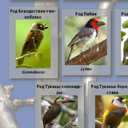
Род Бо­ро­да­сти­ки-гим­
Род Ли­бии
Род
но­бук­ко
Lybius
Gymnobucco
Род Ту­ка­ны-се­ле­ни­де­
Род Ту­ка­ньи бо­ро
ры
сти­ки