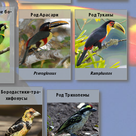
ые бо­
Род Ара­са­ри
Род Ту­ка­ны
Pteroglossus
Ramphastos
 Бо­ро­да­сти­ки-тра­
Род Три­хо­ле­мы
хи­фо­ну­сы