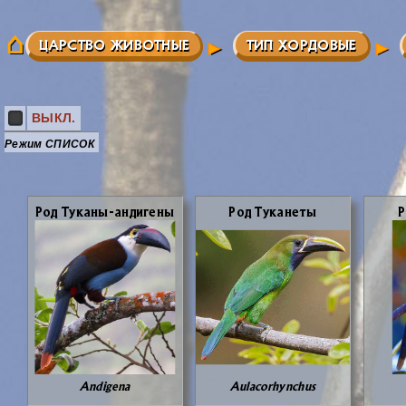
ЦАРСТВО ЖИВОТНЫЕ
ТИП ХОРДОВЫЕ
ВЫКЛ.
Режим СПИСОК
Род Ту­ка­ны-ан­ди­ге­ны
Род Ту­ка­не­ты
Р
Andigena
Aulacorhynchus