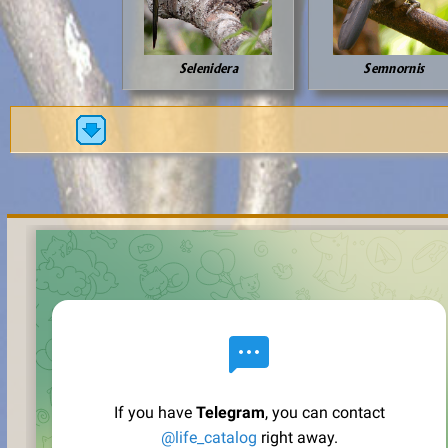
Selenidera
Semnornis