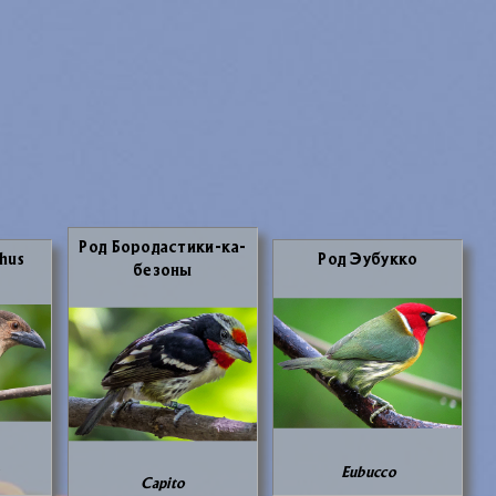
Род Бо­ро­да­сти­ки-ка­
hus
Род Эу­бук­ко
без­о­ны
Eubucco
Capito