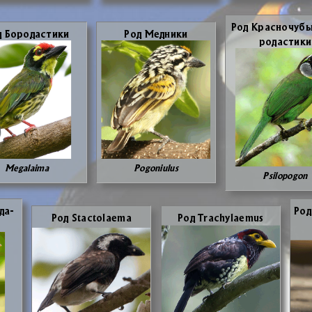
Род Крас­но­чу­б
 Бо­ро­да­сти­ки
Род Мед­ни­ки
ро­да­сти­ки
Megalaima
Pogoniulus
Psilopogon
­да­
Род
Род Stactolaema
Род Trachylaemus