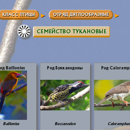
КЛАСС ПТИЦЫ
ОТРЯД ДЯТЛООБРАЗНЫЕ
СЕМЕЙСТВО ТУКАНОВЫЕ
од Baillonius
Род Бук­ка­но­до­ны
Род Caloramp
Baillonius
Buccanodon
Caloramphus