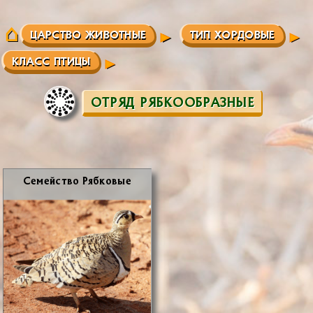
ЦАРСТВО ЖИВОТНЫЕ
ТИП ХОРДОВЫЕ
КЛАСС ПТИЦЫ
ОТРЯД РЯБКООБРАЗНЫЕ
Се­мей­ство Ряб­ко­вые