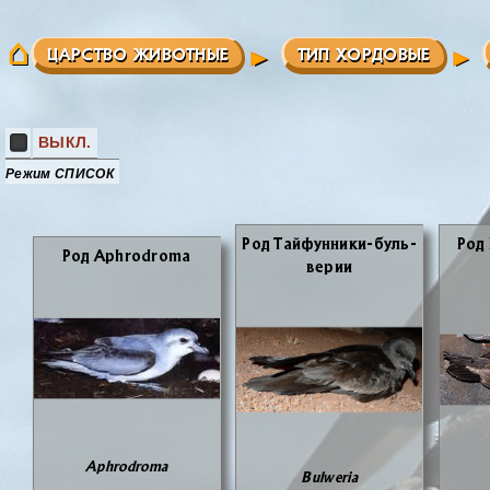
ЦАРСТВО ЖИВОТНЫЕ
ТИП ХОРДОВЫЕ
ВЫКЛ.
Режим СПИСОК
Род Тай­фун­ни­ки-буль­
Род 
Род Aphrodroma
ве­рии
Aphrodroma
Bulweria