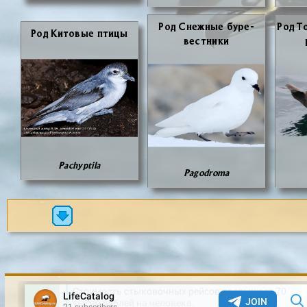
Род Снеж­ные бу­ре­
Род То
Род Ки­то­вые пти­цы
вест­ни­ки
Pachyptila
Pagodroma