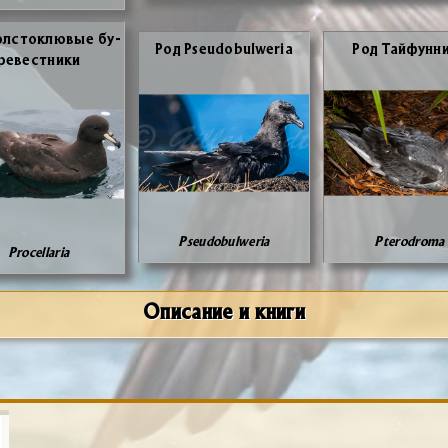
л­сто­клю­вые бу­
Род Pseudobulweria
Род Тай­фун­ни
ре­вест­ни­ки
Pseudobulweria
Pterodroma
Procellaria
Описание и книги