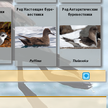
Род На­сто­я­щие бу­ре­
Род Ан­тарк­ти­че­ские
­ки
вест­ни­ки
бу­ре­вест­ни­ки
Puffinus
Thalassoica