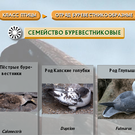
КЛАСС ПТИЦЫ
ОТРЯД БУРЕВЕСТНИКООБРАЗНЫЕ 
СЕМЕЙСТВО БУРЕВЕСТНИКОВЫЕ
Пёст­рые бу­ре­
Род Кап­ские го­луб­ки
Род Глу­пы­
вест­ни­ки
Daption
Fulmarus
Calonectris