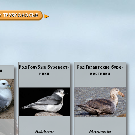
/ ТРУБКОНОСЫЕ
Род Го­лу­бые бу­ре­вест­
Род Ги­гант­ские бу­ре­
ши
ни­ки
вест­ни­ки
Halobaena
Macronectes