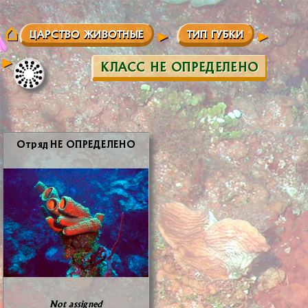
ЦАРСТВО ЖИВОТНЫЕ
ТИП ГУБКИ
КЛАСС НЕ ОПРЕДЕЛЕНО
От­ряд НЕ ОПРЕ­ДЕ­ЛЕ­НО
Not assigned