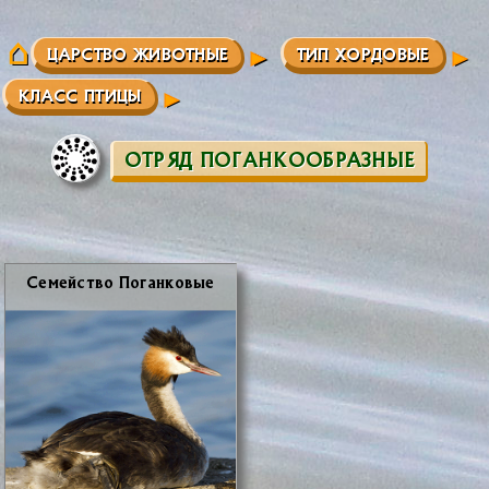
ЦАРСТВО ЖИВОТНЫЕ
ТИП ХОРДОВЫЕ
КЛАСС ПТИЦЫ
ОТРЯД ПОГАНКООБРАЗНЫЕ
Се­мей­ство По­ган­ко­вые