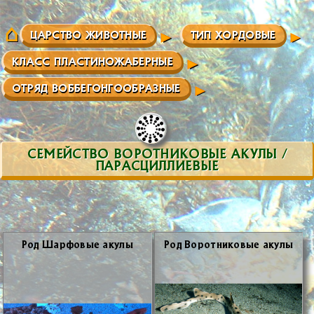
ЦАРСТВО ЖИВОТНЫЕ
ТИП ХОРДОВЫЕ
КЛАСС ПЛАСТИНОЖАБЕРНЫЕ
ОТРЯД ВОББЕГОНГООБРАЗНЫЕ
СЕМЕЙСТВО ВОРОТНИКОВЫЕ АКУЛЫ /
ПАРАСЦИЛЛИЕВЫЕ
Род Шар­фо­вые аку­лы
Род Во­рот­ни­ко­вые аку­лы