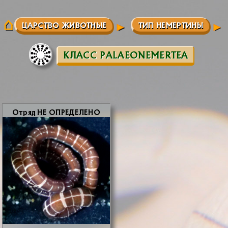
ЦАРСТВО ЖИВОТНЫЕ
ТИП НЕМЕРТИНЫ
КЛАСС PALAEONEMERTEA
От­ряд НЕ ОПРЕ­ДЕ­ЛЕ­НО