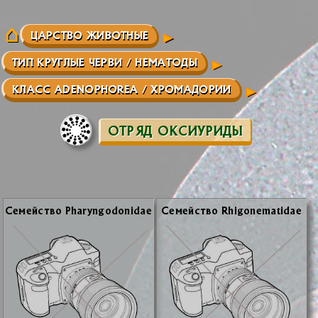
ЦАРСТВО ЖИВОТНЫЕ
ТИП КРУГЛЫЕ ЧЕРВИ / НЕМАТОДЫ
КЛАСС ADENOPHOREA / ХРОМАДОРИИ
ОТРЯД ОКСИУРИДЫ
Се­мей­ство Pharyngodonidae
Се­мей­ство Rhigonematidae