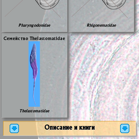
Pharyngodonidae
Rhigonematidae
Се­мей­ство Thelastomatidae
Thelastomatidae
Описание и книги