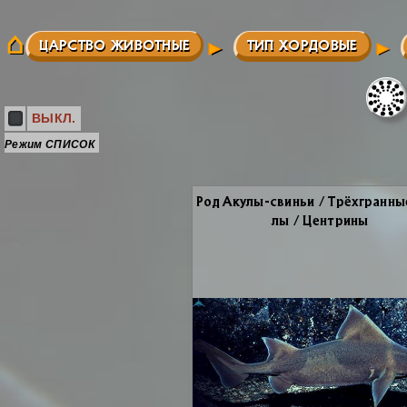
ЦАРСТВО ЖИВОТНЫЕ
ТИП ХОРДОВЫЕ
ВЫКЛ.
Режим СПИСОК
Род Аку­лы-сви­ньи / Трёх­гран­ны
лы / Цен­три­ны