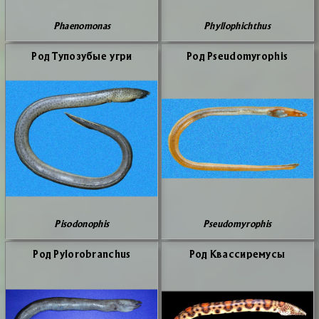
Phaenomonas
Phyllophichthus
Род Ту­по­зу­бые угри
Род Pseudomyrophis
Pisodonophis
Pseudomyrophis
Род Pylorobranchus
Род Квас­си­ре­му­сы