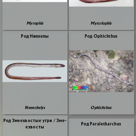
Myrophis
Mystriophis
Род Нин­хе­лы
Род Ophichthus
Neenchelys
Ophichthus
Род Зме­ехво­стые угри / Зме­
Род Paraletharchus
ехво­сты