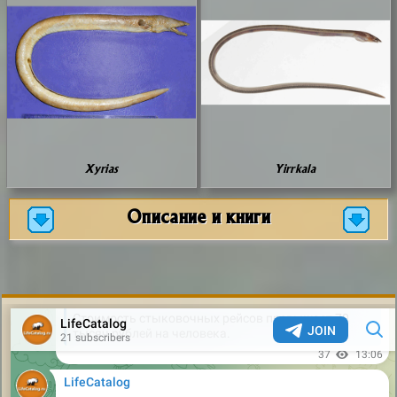
Xyrias
Yirrkala
Описание и книги