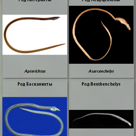
Apterichtus
Asarcenchelys
Род Бас­ка­них­ты
Род Benthenchelys