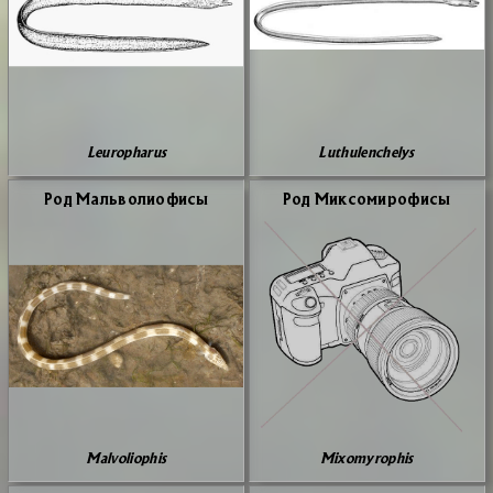
Leuropharus
Luthulenchelys
Род Маль­во­лио­фи­сы
Род Мик­со­ми­ро­фи­сы
Malvoliophis
Mixomyrophis