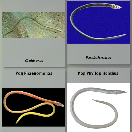
Paraletharchus
Ophisurus
Род Phaenomonas
Род Phyllophichthus