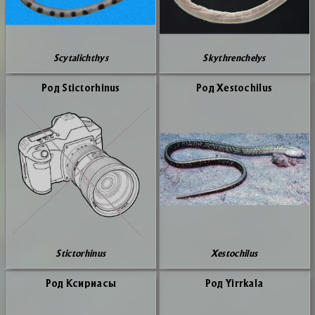
Scytalichthys
Skythrenchelys
Род Stictorhinus
Род Xestochilus
Stictorhinus
Xestochilus
Род Кси­ри­а­сы
Род Yirrkala