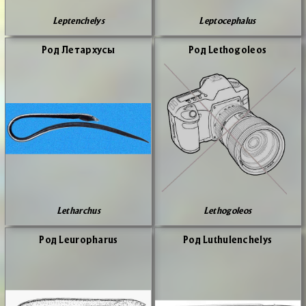
Leptenchelys
Leptocephalus
Род Ле­тар­ху­сы
Род Lethogoleos
Letharchus
Lethogoleos
Род Leuropharus
Род Luthulenchelys