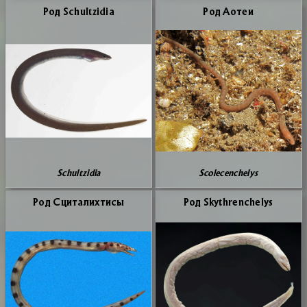
Род Schultzidia
Род Ао­теи
Schultzidia
Scolecenchelys
Род Сци­та­лих­ти­сы
Род Skythrenchelys