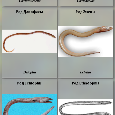
Cirrhimuraena
Cirricaecula
Род Да­ло­фи­сы
Род Эхе­лы
Dalophis
Echelus
Род Echiophis
Род Ethadophis