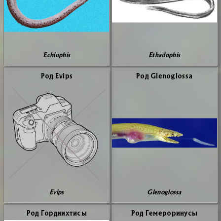
Echiophis
Ethadophis
Род Evips
Род Glenoglossa
Evips
Glenoglossa
Род Гор­ди­их­ти­сы
Род Ге­ме­ро­ри­ну­сы