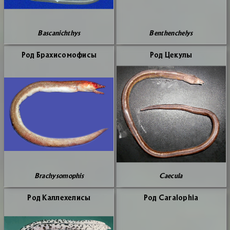
Bascanichthys
Benthenchelys
Род Бра­хи­со­мо­фи­сы
Род Це­ку­лы
Brachysomophis
Caecula
Род Кал­ле­хе­ли­сы
Род Caralophia