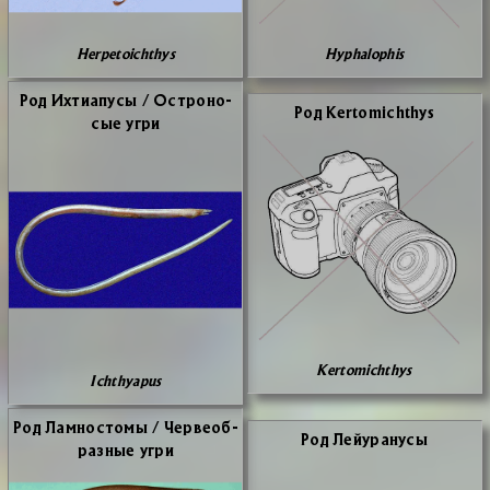
Herpetoichthys
Hyphalophis
Род Их­тиа­пу­сы / Ост­ро­но­
Род Kertomichthys
сые угри
Kertomichthys
Ichthyapus
Род Лам­но­сто­мы / Черве­об­
Род Лей­у­ра­ну­сы
раз­ные угри