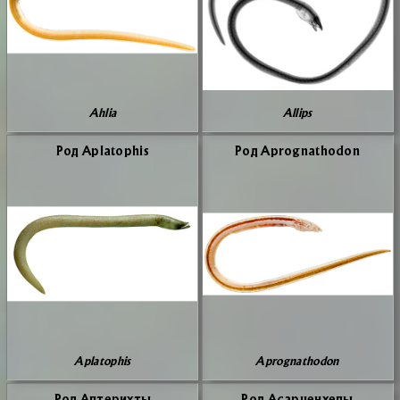
Ahlia
Allips
Род Aplatophis
Род Aprognathodon
Aplatophis
Aprognathodon
Род Ап­те­рих­ты
Род Асар­цен­хе­лы