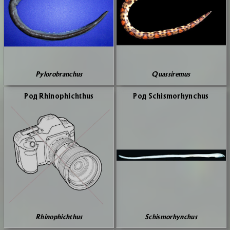
Pylorobranchus
Quassiremus
Род Rhinophichthus
Род Schismorhynchus
Rhinophichthus
Schismorhynchus