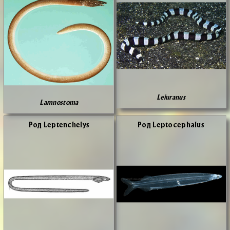
Leiuranus
Lamnostoma
Род Leptenchelys
Род Leptocephalus