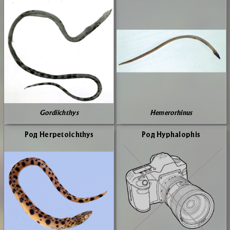
Gordiichthys
Hemerorhinus
Род Herpetoichthys
Род Hyphalophis