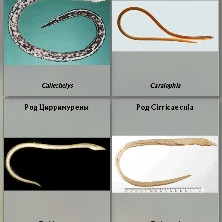
Callechelys
Caralophia
Род Цир­ри­му­ре­ны
Род Cirricaecula