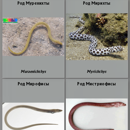
Род Му­ре­них­ты
Род Ми­рих­ты
Muraenichthys
Myrichthys
Род Ми­ро­фи­сы
Род Ми­стри­о­фи­сы