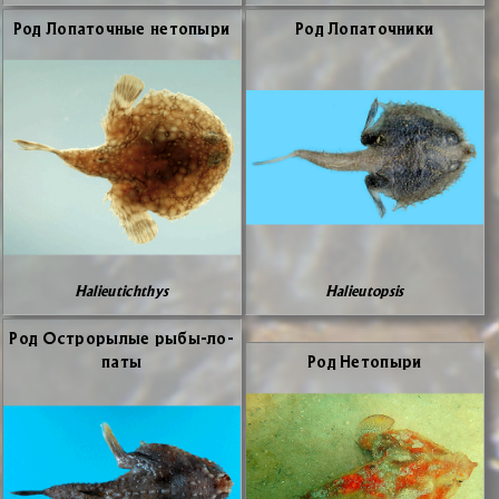
Род Ло­па­точ­ные нето­пы­ри
Род Ло­па­точ­ни­ки
Halieutichthys
Halieutopsis
Род Ост­ро­ры­лые ры­бы-ло­
па­ты
Род Нето­пы­ри