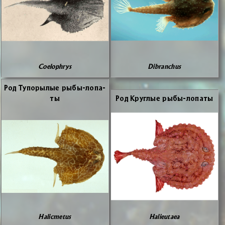
Coelophrys
Dibranchus
Род Ту­по­ры­лые ры­бы-ло­па­
ты
Род Круг­лые ры­бы-ло­па­ты
Halicmetus
Halieutaea