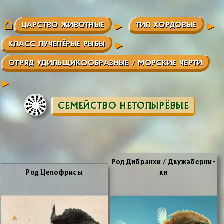
ЦАРСТВО ЖИВОТНЫЕ
ТИП ХОРДОВЫЕ
КЛАСС ЛУЧЕПЁРЫЕ РЫБЫ
ОТРЯД УДИЛЬЩИКООБРАЗНЫЕ / МОРСКИЕ ЧЕРТИ
СЕМЕЙСТВО НЕТОПЫРЁВЫЕ
Род Дибран­хи / Дву­жа­бер­ни­
Род Це­лоф­ри­сы
ки