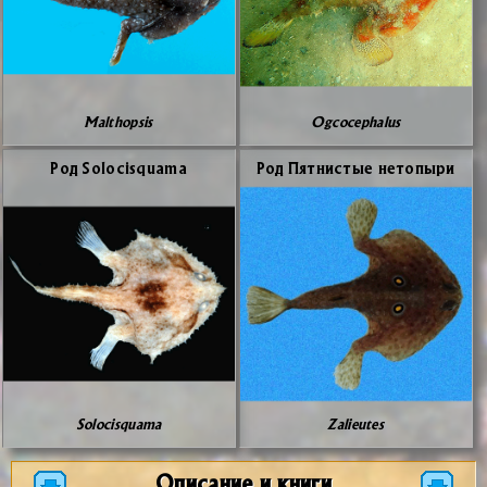
Malthopsis
Ogcocephalus
Род Solocisquama
Род Пят­ни­стые нето­пы­ри
Solocisquama
Zalieutes
Описание и книги