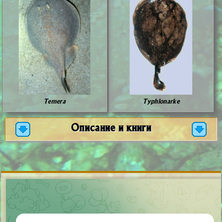
Temera
Typhlonarke
Описание и книги