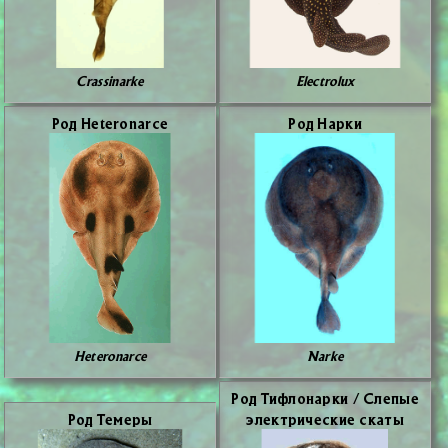
Crassinarke
Electrolux
Род Heteronarce
Род Нар­ки
Heteronarce
Narke
Род Ти­фло­нар­ки / Сле­пые
Род Те­ме­ры
элек­три­че­ские ска­ты