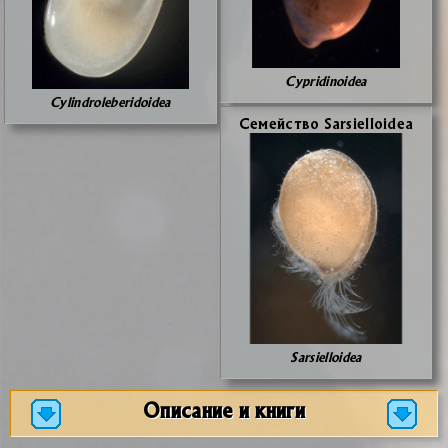
Cypridinoidea
Cylindroleberidoidea
Се­мей­ство Sarsielloidea
Sarsielloidea
Описание и книги