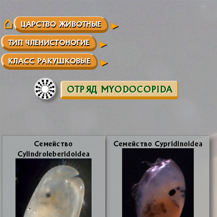
ЦАРСТВО ЖИВОТНЫЕ
ТИП ЧЛЕНИСТОНОГИЕ
КЛАСС РАКУШКОВЫЕ
ОТРЯД MYODOCOPIDA
Се­мей­ство
Се­мей­ство Cypridinoidea
Cylindroleberidoidea