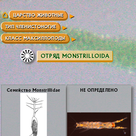
ЦАРСТВО ЖИВОТНЫЕ
ТИП ЧЛЕНИСТОНОГИЕ
КЛАСС МАКСИЛЛОПОДЫ
ОТРЯД MONSTRILLOIDA
Се­мей­ство Monstrillidae
НЕ ОПРЕ­ДЕ­ЛЕ­НО