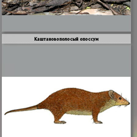
Каштановополосый опоссум