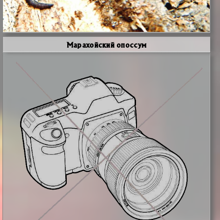
Марахойский опоссум