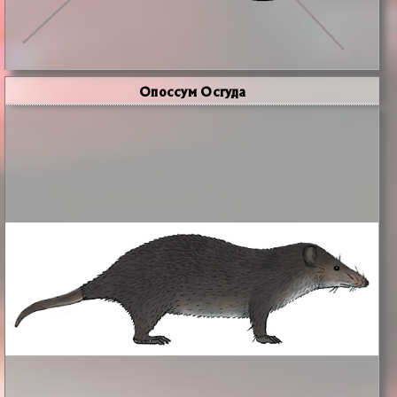
Опоссум Осгуда