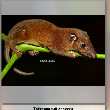
Трёхполосый опоссум