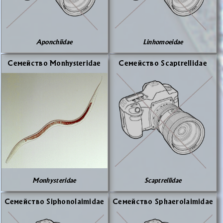
Aponchiidae
Linhomoeidae
Се­мей­ство Monhysteridae
Се­мей­ство Scaptrellidae
Monhysteridae
Scaptrellidae
Се­мей­ство Siphonolaimidae
Се­мей­ство Sphaerolaimidae