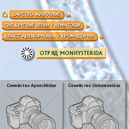
ЦАРСТВО ЖИВОТНЫЕ
ТИП КРУГЛЫЕ ЧЕРВИ / НЕМАТОДЫ
КЛАСС ADENOPHOREA / ХРОМАДОРИИ
ОТРЯД MONHYSTERIDA
Се­мей­ство Aponchiidae
Се­мей­ство Linhomoeidae