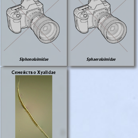
Siphonolaimidae
Sphaerolaimidae
Се­мей­ство Xyalidae