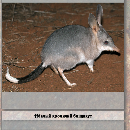
†Малый кроличий бандикут