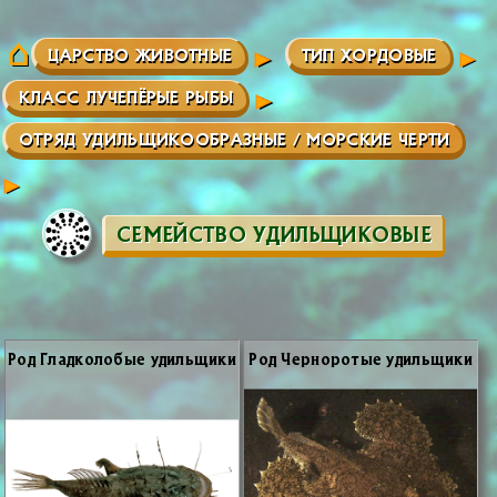
ЦАРСТВО ЖИВОТНЫЕ
ТИП ХОРДОВЫЕ
КЛАСС ЛУЧЕПЁРЫЕ РЫБЫ
ОТРЯД УДИЛЬЩИКООБРАЗНЫЕ / МОРСКИЕ ЧЕРТИ
СЕМЕЙСТВО УДИЛЬЩИКОВЫЕ
Род Глад­ко­ло­бые удиль­щи­ки
Род Чер­но­ро­тые удиль­щи­ки