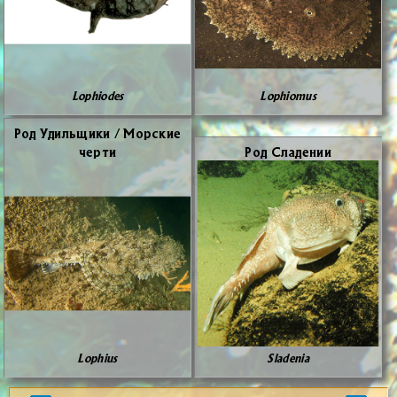
Lophiodes
Lophiomus
Род Удиль­щи­ки / Мор­ские
чер­ти
Род Сла­де­нии
Lophius
Sladenia