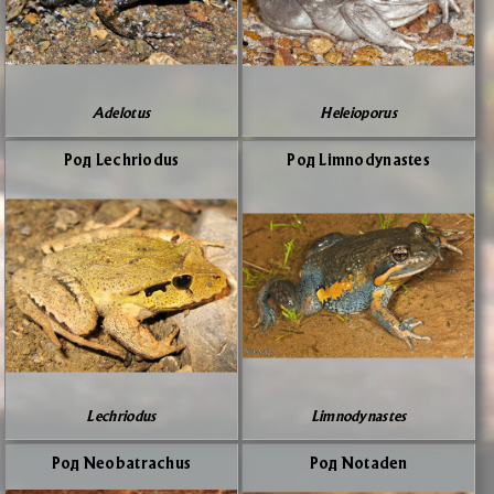
Adelotus
Heleioporus
Род Lechriodus
Род Limnodynastes
Lechriodus
Limnodynastes
Род Neobatrachus
Род Notaden