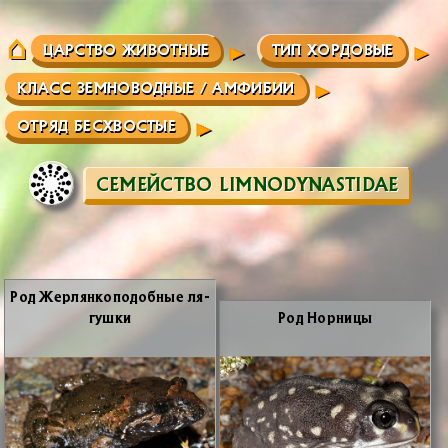
ЦАРСТВО ЖИВОТНЫЕ
ТИП ХОРДОВЫЕ
КЛАСС ЗЕМНОВОДНЫЕ / АМФИБИИ
ОТРЯД БЕСХВОСТЫЕ
СЕМЕЙСТВО LIMNODYNASTIDAE
Род Жер­лян­ко­по­доб­ные ля­
гуш­ки
Род Нор­ни­цы