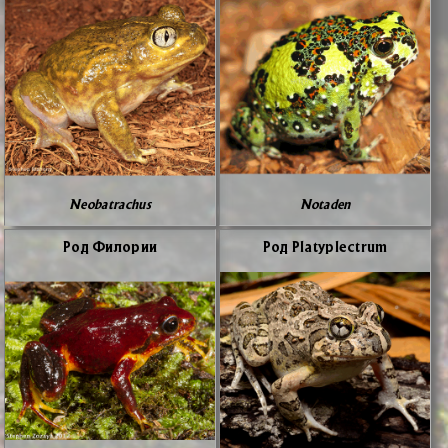
Neobatrachus
Notaden
Род Фи­ло­рии
Род Platyplectrum