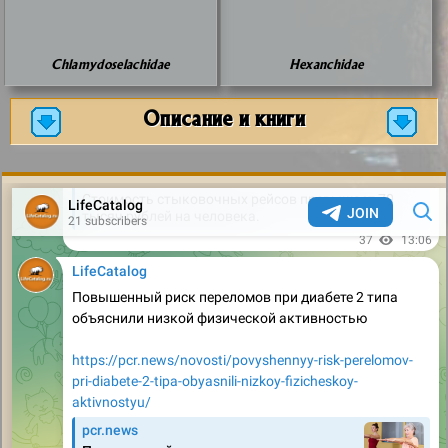
Chlamydoselachidae
Hexanchidae
Описание и книги