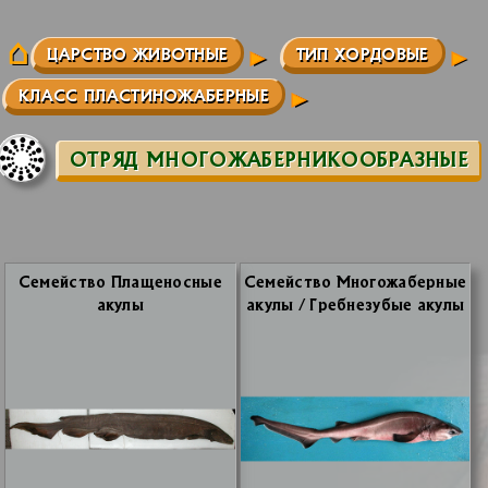
ЦАРСТВО ЖИВОТНЫЕ
ТИП ХОРДОВЫЕ
КЛАСС ПЛАСТИНОЖАБЕРНЫЕ
ОТРЯД МНОГОЖАБЕРНИКООБРАЗНЫЕ
Се­мей­ство Пла­ще­нос­ные
Се­мей­ство Мно­го­жа­бер­ные
аку­лы
аку­лы / Греб­не­зу­бые аку­лы