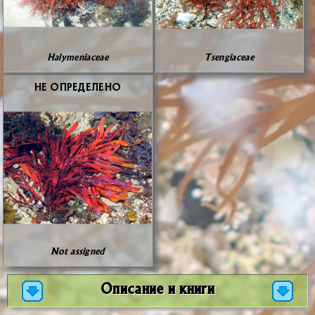
Halymeniaceae
Tsengiaceae
НЕ ОПРЕ­ДЕ­ЛЕ­НО
Not assigned
Описание и книги