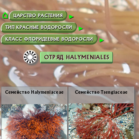
ЦАРСТВО РАСТЕНИЯ
ТИП КРАСНЫЕ ВОДОРОСЛИ
КЛАСС ФЛОРИДЕЕВЫЕ ВОДОРОСЛИ
ОТРЯД HALYMENIALES
Се­мей­ство Halymeniaceae
Се­мей­ство Tsengiaceae